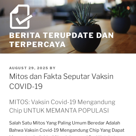
Skip
to
content
BERITA TERUPDATE DAN
TERPERCAYA
POSTED
AUGUST 29, 2025
BY
ON
Mitos dan Fakta Seputar Vaksin
COVID-19
MITOS: Vaksin Covid-19 Mengandung
Chip UNTUK MEMANTA POPULASI
Salah Satu Mitos Yang Paling Umum Beredar Adalah
Bahwa Vaksin Covid-19 Mengandung Chip Yang Dapat