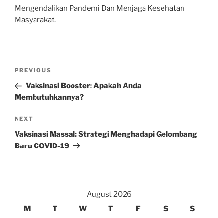
Mengendalikan Pandemi Dan Menjaga Kesehatan
Masyarakat.
Post
Previous
PREVIOUS
navigation
Post
Vaksinasi Booster: Apakah Anda
Membutuhkannya?
Next
NEXT
Post
Vaksinasi Massal: Strategi Menghadapi Gelombang
Baru COVID-19
August 2026
M
T
W
T
F
S
S