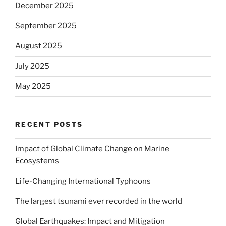
December 2025
September 2025
August 2025
July 2025
May 2025
RECENT POSTS
Impact of Global Climate Change on Marine
Ecosystems
Life-Changing International Typhoons
The largest tsunami ever recorded in the world
Global Earthquakes: Impact and Mitigation