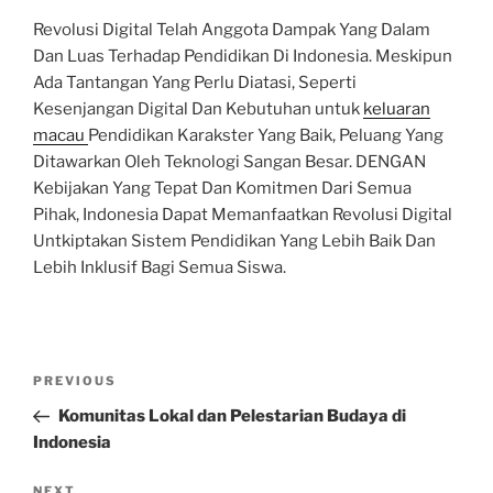
Revolusi Digital Telah Anggota Dampak Yang Dalam
Dan Luas Terhadap Pendidikan Di Indonesia. Meskipun
Ada Tantangan Yang Perlu Diatasi, Seperti
Kesenjangan Digital Dan Kebutuhan untuk
keluaran
macau
Pendidikan Karakster Yang Baik, Peluang Yang
Ditawarkan Oleh Teknologi Sangan Besar. DENGAN
Kebijakan Yang Tepat Dan Komitmen Dari Semua
Pihak, Indonesia Dapat Memanfaatkan Revolusi Digital
Untkiptakan Sistem Pendidikan Yang Lebih Baik Dan
Lebih Inklusif Bagi Semua Siswa.
Post
Previous
PREVIOUS
navigation
Post
Komunitas Lokal dan Pelestarian Budaya di
Indonesia
Next
NEXT