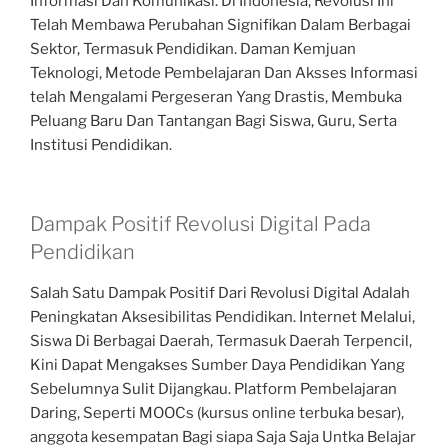
Informasi Dan Komunikasi. Di Indonesia, Revolusi Ini
Telah Membawa Perubahan Signifikan Dalam Berbagai
Sektor, Termasuk Pendidikan. Daman Kemjuan
Teknologi, Metode Pembelajaran Dan Aksses Informasi
telah Mengalami Pergeseran Yang Drastis, Membuka
Peluang Baru Dan Tantangan Bagi Siswa, Guru, Serta
Institusi Pendidikan.
Dampak Positif Revolusi Digital Pada
Pendidikan
Salah Satu Dampak Positif Dari Revolusi Digital Adalah
Peningkatan Aksesibilitas Pendidikan. Internet Melalui,
Siswa Di Berbagai Daerah, Termasuk Daerah Terpencil,
Kini Dapat Mengakses Sumber Daya Pendidikan Yang
Sebelumnya Sulit Dijangkau. Platform Pembelajaran
Daring, Seperti MOOCs (kursus online terbuka besar),
anggota kesempatan Bagi siapa Saja Saja Untka Belajar