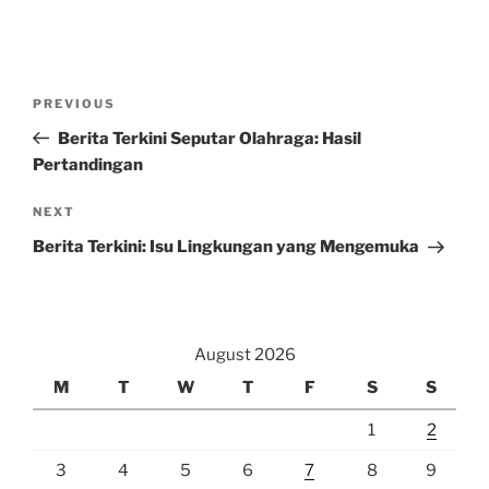
Post
Previous
PREVIOUS
navigation
Post
Berita Terkini Seputar Olahraga: Hasil
Pertandingan
Next
NEXT
Post
Berita Terkini: Isu Lingkungan yang Mengemuka
August 2026
M
T
W
T
F
S
S
1
2
3
4
5
6
7
8
9