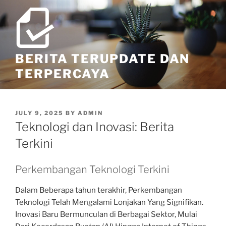
Skip
to
content
BERITA TERUPDATE DAN
TERPERCAYA
POSTED
JULY 9, 2025
BY
ADMIN
ON
Teknologi dan Inovasi: Berita
Terkini
Perkembangan Teknologi Terkini
Dalam Beberapa tahun terakhir, Perkembangan
Teknologi Telah Mengalami Lonjakan Yang Signifikan.
Inovasi Baru Bermunculan di Berbagai Sektor, Mulai