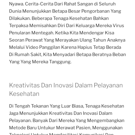
Nyawa. Cerita-Cerita Dari Rahat Sangan di Seluruh
Dunia Menunjukkan Betapa Besar Pengorbanan Yang
Dilakukan. Beberapa Tenaga Kesehatan Bahkan
Terpaksa Memisahkan Diri Dari Keluarga Mereka Virus
Penularan Mentegah. Ketika Kita Mendengar Kisa
Seoran Perawat Yang Merayakan Ulang Tahun Anaknya
Melalui Video Panggilan Karena Hapius Tetap Berada
Di Rumah Sakit, Kita Menyadari Betapa Beratnya Beban
Yang Yang Mereka Tanggung.
Kreativitas Dan Inovasi Dalam Pelayanan
Kesehatan
Di Tengah Tekanan Yang Luar Biasa, Tenaga Kesehatan
Jaga Menunjukkan Kreativitas Dan Inovasi Dalam
Pelayanan. Banyak Dari Mereka Yang Mengembangkan
Metode Baru Untukur Merawat Pasien, Menggunakan