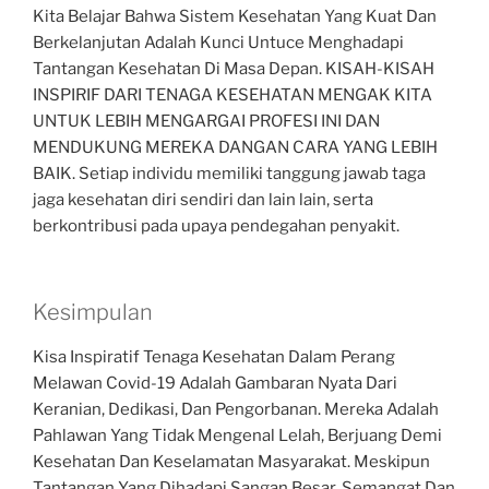
Kita Belajar Bahwa Sistem Kesehatan Yang Kuat Dan
Berkelanjutan Adalah Kunci Untuce Menghadapi
Tantangan Kesehatan Di Masa Depan. KISAH-KISAH
INSPIRIF DARI TENAGA KESEHATAN MENGAK KITA
UNTUK LEBIH MENGARGAI PROFESI INI DAN
MENDUKUNG MEREKA DANGAN CARA YANG LEBIH
BAIK. Setiap individu memiliki tanggung jawab taga
jaga kesehatan diri sendiri dan lain lain, serta
berkontribusi pada upaya pendegahan penyakit.
Kesimpulan
Kisa Inspiratif Tenaga Kesehatan Dalam Perang
Melawan Covid-19 Adalah Gambaran Nyata Dari
Keranian, Dedikasi, Dan Pengorbanan. Mereka Adalah
Pahlawan Yang Tidak Mengenal Lelah, Berjuang Demi
Kesehatan Dan Keselamatan Masyarakat. Meskipun
Tantangan Yang Dihadapi Sangan Besar, Semangat Dan