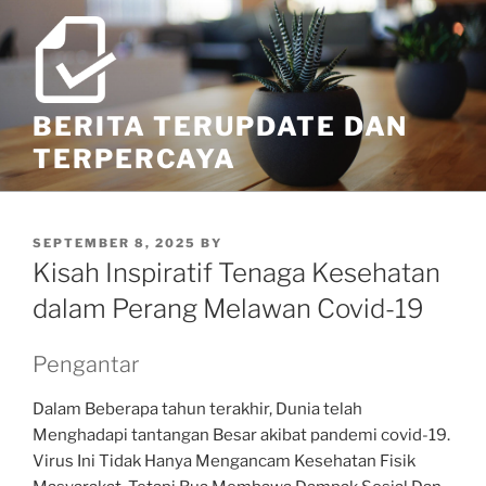
Skip
to
content
BERITA TERUPDATE DAN
TERPERCAYA
POSTED
SEPTEMBER 8, 2025
BY
ON
Kisah Inspiratif Tenaga Kesehatan
dalam Perang Melawan Covid-19
Pengantar
Dalam Beberapa tahun terakhir, Dunia telah
Menghadapi tantangan Besar akibat pandemi covid-19.
Virus Ini Tidak Hanya Mengancam Kesehatan Fisik