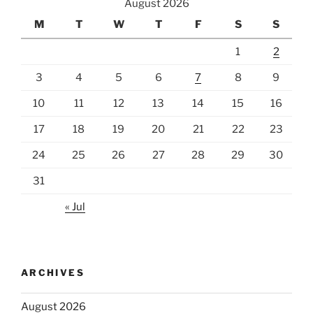
August 2026
M
T
W
T
F
S
S
1
2
3
4
5
6
7
8
9
10
11
12
13
14
15
16
17
18
19
20
21
22
23
24
25
26
27
28
29
30
31
« Jul
ARCHIVES
August 2026