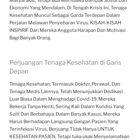
Masyarakat, Tetapi Bua Membawa Dampak Sosial Dan
Ekonomi Yang Mendalam. Di Tengah Krisis Ini, Tenaga
Kesehatan Muncul Sebagai Garda Terdepan Dalam
Perjalan Melawan Penyebaran Virus. KISAH-KISAH
INSPIRIF Dari Mereka Anggota Harapan Dan Motivasi
Bagi Banyak Orang.
Perjuangan Tenaga Kesehatan di Garis
Depan
Tenaga Kesehatan, Termasuk Dokter, Perawat, Dan
Tenaga Medis Lainnya, Telah Menunjukkan Dedikasi
Luar Biasa Dalam Menghadapi Covid-19. Mereka
Bekerja Tanpa Henti, Sering Kali Dalam Kondisi Yang
Sulit Dan Berbahaya. Dalam Banyak Kasus, Mereka
Harus Berhadapan Langsung Gangan Pasien Yang
Terinfekssi Virus, Berjuang Tidak Hanya UNTUK
KESEHATAN PASIEN, Tetapi tuka ukak Menyelamatkan