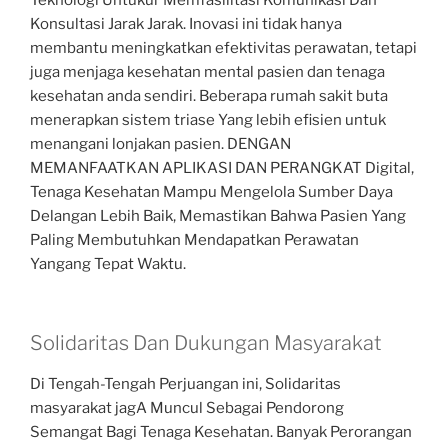
Teknologi Untukur Memfasilitasi Komunikasi Dan
Konsultasi Jarak Jarak. Inovasi ini tidak hanya
membantu meningkatkan efektivitas perawatan, tetapi
juga menjaga kesehatan mental pasien dan tenaga
kesehatan anda sendiri. Beberapa rumah sakit buta
menerapkan sistem triase Yang lebih efisien untuk
menangani lonjakan pasien. DENGAN
MEMANFAATKAN APLIKASI DAN PERANGKAT Digital,
Tenaga Kesehatan Mampu Mengelola Sumber Daya
Delangan Lebih Baik, Memastikan Bahwa Pasien Yang
Paling Membutuhkan Mendapatkan Perawatan
Yangang Tepat Waktu.
Solidaritas Dan Dukungan Masyarakat
Di Tengah-Tengah Perjuangan ini, Solidaritas
masyarakat jagA Muncul Sebagai Pendorong
Semangat Bagi Tenaga Kesehatan. Banyak Perorangan