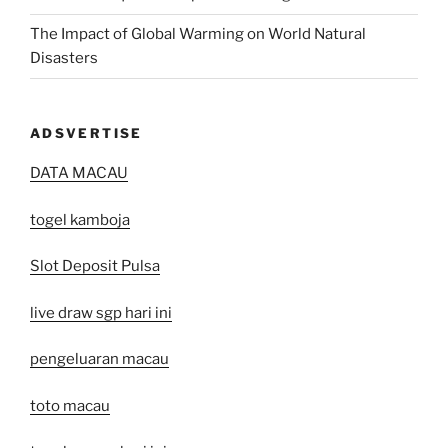
The Impact of Global Warming on World Natural
Disasters
ADSVERTISE
DATA MACAU
togel kamboja
Slot Deposit Pulsa
live draw sgp hari ini
pengeluaran macau
toto macau