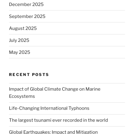
December 2025
September 2025
August 2025
July 2025
May 2025
RECENT POSTS
Impact of Global Climate Change on Marine
Ecosystems
Life-Changing International Typhoons
The largest tsunami ever recorded in the world
Global Earthquakes: Impact and Mitigation