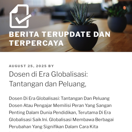
Skip
to
content
BERITA TERUPDATE DAN
TERPERCAYA
POSTED
AUGUST 25, 2025
BY
ON
Dosen di Era Globalisasi:
Tantangan dan Peluang,
Dosen Di Era Globalisasi: Tantangan Dan Peluang
Dosen Atau Pengajar Memilisi Peran Yang Sangan
Penting Dalam Dunia Pendidikan, Terutama Di Era
Globalisasi Saik Ini. Globalisasi Membawa Berbagai
Perubahan Yang Signifikan Dalam Cara Kita