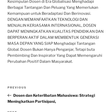
Kesimpulan Dosen di Era Globalisasi Menghadapi
Berbagai Tantangan Dan Peluang Yang Memerlukan
Kemampuan untuk Beradaptasi Dan Berinovasi.
DENGAN MEMANFAATKAN TEKNOLOGI DAN
MENJALIN KERJASAMA INTERNASIONAL, DOSEN
DAPAT MENINGKATKAN KUALITAS PENDIDIKAN DAN
BERPERAN AKTIF DALAM MEMBENTUK GENERASI
MASA DEPAN YANG SIAP Menghadapi Tantangan
Global. Dosen Bukan Hanya Penganjar, Tetapi buta
Pembimbing Dan Inspirator Yang Dapat Memengaruhi
Perubahan Positif Dalam Masyarakat.
Post
Previous
PREVIOUS
navigation
Post
Dosen dan Keterlibatan Mahasiswa: Strategi
Meningkatkan Partisipasi,