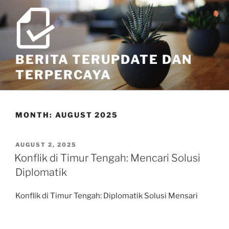
Skip
to
content
BERITA TERUPDATE DAN
TERPERCAYA
MONTH:
AUGUST 2025
POSTED
AUGUST 2, 2025
ON
Konflik di Timur Tengah: Mencari Solusi
Diplomatik
Konflik di Timur Tengah: Diplomatik Solusi Mensari